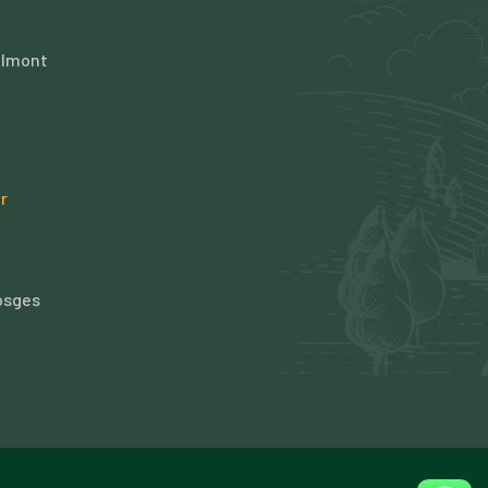
elmont
r
osges